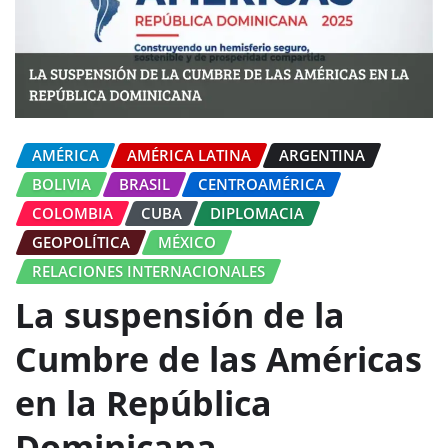
AMÉRICA
AMÉRICA LATINA
ARGENTINA
BOLIVIA
BRASIL
CENTROAMÉRICA
COLOMBIA
CUBA
DIPLOMACIA
GEOPOLÍTICA
MÉXICO
RELACIONES INTERNACIONALES
La suspensión de la
Cumbre de las Américas
en la República
Dominicana