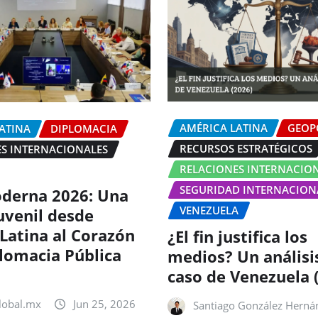
AMÉRICA LATINA
GEOP
ATINA
DIPLOMACIA
RECURSOS ESTRATÉGICOS
S INTERNACIONALES
RELACIONES INTERNACIO
SEGURIDAD INTERNACION
derna 2026: Una
VENEZUELA
uvenil desde
Latina al Corazón
¿El fin justifica los
plomacia Pública
medios? Un análisi
caso de Venezuela 
lobal.mx
Jun 25, 2026
Santiago González Herná