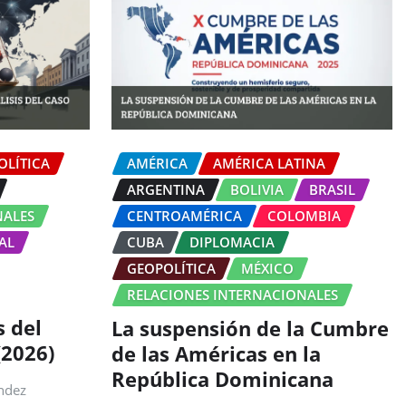
OLÍTICA
AMÉRICA
AMÉRICA LATINA
ARGENTINA
BOLIVIA
BRASIL
NALES
CENTROAMÉRICA
COLOMBIA
AL
CUBA
DIPLOMACIA
GEOPOLÍTICA
MÉXICO
RELACIONES INTERNACIONALES
s del
La suspensión de la Cumbre
(2026)
de las Américas en la
República Dominicana
ndez