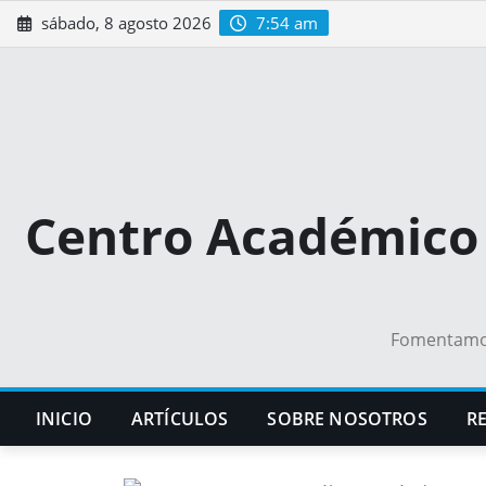
Saltar
sábado, 8 agosto 2026
7:54 am
al
contenido
Centro Académico 
Fomentamos 
INICIO
ARTÍCULOS
SOBRE NOSOTROS
RE