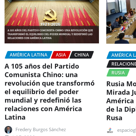
AMÉRICA LATINA
ASIA
CHINA
AMÉRICA L
RELACIONE
A 105 años del Partido
RUSIA
Comunista Chino: una
revolución que transformó
Rusia Mo
el equilibrio del poder
Mirada J
mundial y redefinió las
América 
relaciones con América
de la Di
Latina
Rusa
Fredery Burgos Sánchez
espaciog