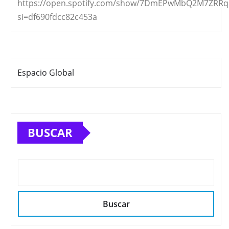
https://open.spotify.com/show/7DmEPwMbQ2M7ZRR
si=df690fdcc82c453a
Espacio Global
BUSCAR
Buscar