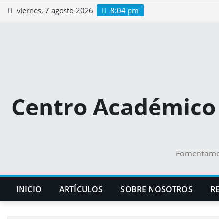
Saltar
viernes, 7 agosto 2026
8:04 pm
al
contenido
Centro Académico 
Fomentamos 
INICIO
ARTÍCULOS
SOBRE NOSOTROS
RE