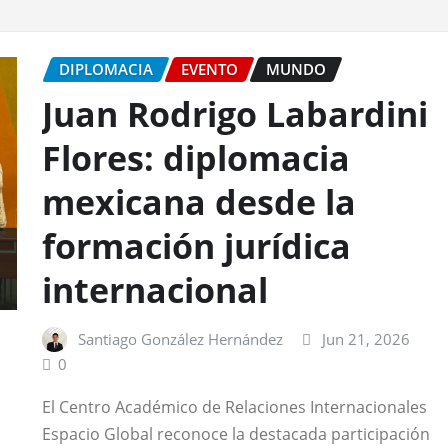
DIPLOMACIA
EVENTO
MUNDO
Juan Rodrigo Labardini
Flores: diplomacia
mexicana desde la
formación jurídica
internacional
Santiago González Hernández
Jun 21, 2026
0
El Centro Académico de Relaciones Internacionales
Espacio Global reconoce la destacada participación