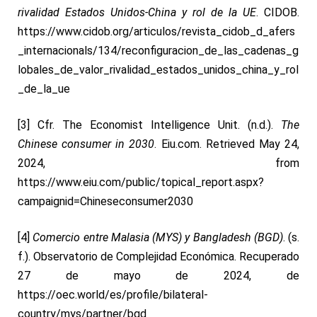
rivalidad Estados Unidos-China y rol de la UE
. CIDOB.
https://www.cidob.org/articulos/revista_cidob_d_afers
_internacionals/134/reconfiguracion_de_las_cadenas_g
lobales_de_valor_rivalidad_estados_unidos_china_y_rol
_de_la_ue
[3]
Cfr.
The Economist Intelligence Unit. (n.d.).
The
Chinese consumer in 2030
. Eiu.com. Retrieved May 24,
2024, from
https://www.eiu.com/public/topical_report.aspx?
campaignid=Chineseconsumer2030
[4]
Comercio entre Malasia (MYS) y Bangladesh (BGD)
. (s.
f.). Observatorio de Complejidad Económica. Recuperado
27 de mayo de 2024, de
https://oec.world/es/profile/bilateral-
country/mys/partner/bgd