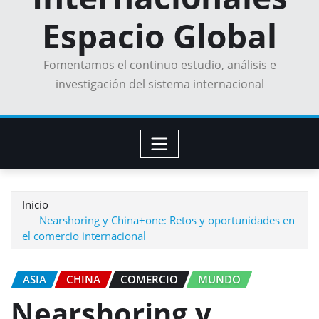
Espacio Global
Fomentamos el continuo estudio, análisis e
investigación del sistema internacional
Inicio
Nearshoring y China+one: Retos y oportunidades en
el comercio internacional
ASIA
CHINA
COMERCIO
MUNDO
Nearshoring y