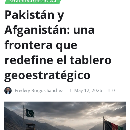
SEGURIDAD REGIONAL
Pakistán y
Afganistán: una
frontera que
redefine el tablero
geoestratégico
Fredery Burgos Sánchez
May 12, 2026
0