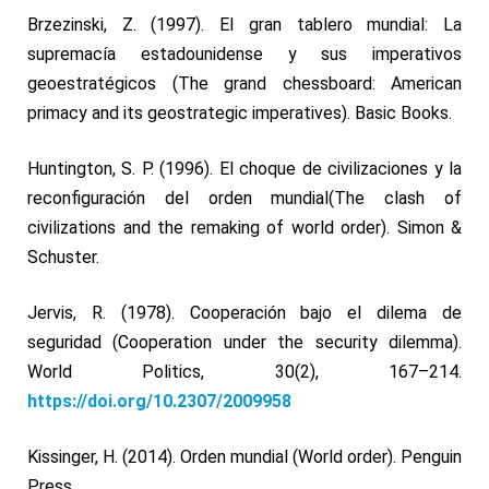
Brzezinski, Z. (1997).
El gran tablero mundial: La
supremacía estadounidense y sus imperativos
geoestratégicos
(
The grand chessboard: American
primacy and its geostrategic imperatives
).
Basic Books.
Huntington, S. P. (1996).
El choque de civilizaciones y la
reconfiguración de
l orden mundial
(
The clash of
civilizations and the remaking of world order
). Simon &
Schuster.
Jervis, R. (1978). Cooperación bajo el dilema de
seguridad (
Cooperation under the security dilemma
).
World Politics, 30
(2), 167–214.
https://doi.org/10.2307/2009958
Kissinger, H. (2014).
Orden mundial
(
World order
).
Penguin
Press.