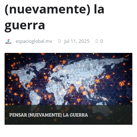
(nuevamente) la
guerra
espacioglobal.mx
Jul 11, 2025
0