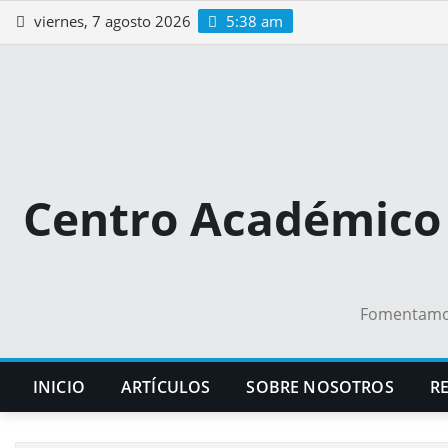
Saltar
viernes, 7 agosto 2026
5:38 am
al
contenido
Centro Académico 
Fomentamos 
INICIO
ARTÍCULOS
SOBRE NOSOTROS
RE