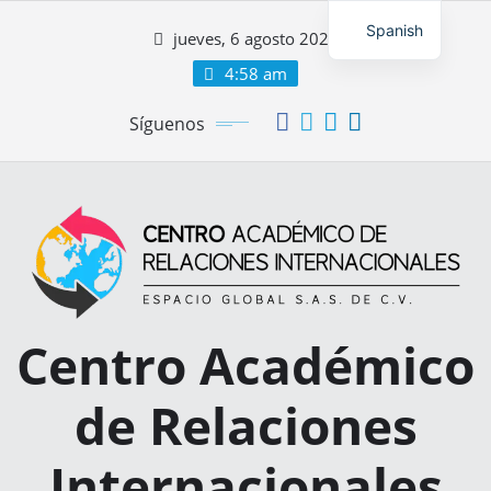
Saltar
Spanish
jueves, 6 agosto 2026
al
contenido
4:58 am
Síguenos
Centro Académico
de Relaciones
Internacionales