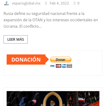
espacioglobal.mx
Feb 4, 2022
0
Rusia define su seguridad nacional frente a la
expansión de la OTAN y los intereses occidentales en
Ucrania. El conflicto…
LEER MÁS
DONACIÓN