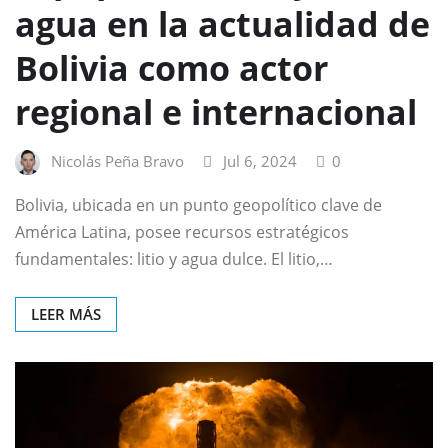
agua en la actualidad de
Bolivia como actor
regional e internacional
Nicolás Peña Bravo
Jul 6, 2024
0
Bolivia, ubicada en un punto geopolítico clave de
América Latina, posee recursos estratégicos
fundamentales: litio y agua dulce. El litio,…
LEER MÁS