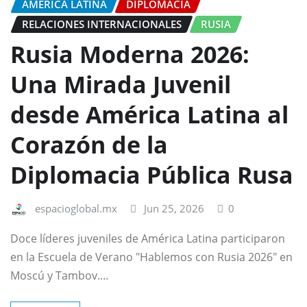
AMÉRICA LATINA
DIPLOMACIA
RELACIONES INTERNACIONALES
RUSIA
Rusia Moderna 2026:
Una Mirada Juvenil
desde América Latina al
Corazón de la
Diplomacia Pública Rusa
espacioglobal.mx
Jun 25, 2026
0
Doce líderes juveniles de América Latina participaron
en la Escuela de Verano "Hablemos con Rusia 2026" en
Moscú y Tambov.…