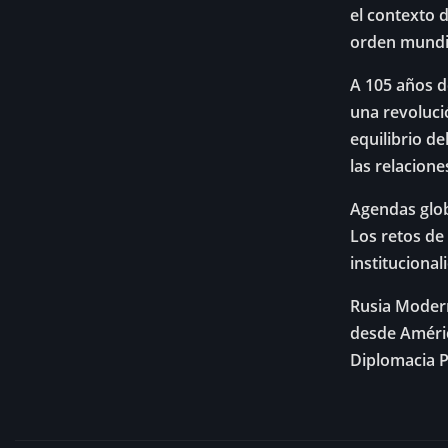
el contexto d
orden mundia
A 105 años d
una revoluci
equilibrio de
las relacion
Agendas globa
Los retos de 
instituciona
Rusia Modern
desde Améric
Diplomacia P