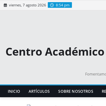
Saltar
viernes, 7 agosto 2026
8:54 pm
al
contenido
Centro Académico 
Fomentamos 
INICIO
ARTÍCULOS
SOBRE NOSOTROS
RE