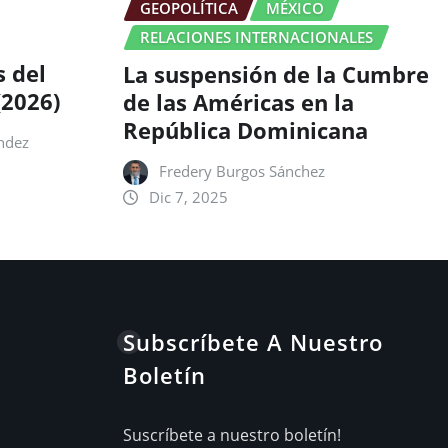
GEOPOLÍTICA
MÉXICO
RELACIONES INTERNACIONALES
s del
La suspensión de la Cumbre
(2026)
de las Américas en la
República Dominicana
ndez
Fredery Burgos Sánchez
Dic 7, 2025
Subscríbete A Nuestro
Boletín
Suscríbete a nuestro boletín!