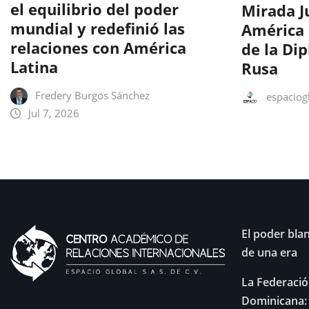
el equilibrio del poder
Mirada J
mundial y redefinió las
América 
relaciones con América
de la Di
Latina
Rusa
Fredery Burgos Sánchez
espaciog
Jul 7, 2026
El poder blan
de una era
La Federació
Dominicana: 