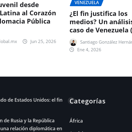
VENEZUELA
uvenil desde
Latina al Corazón
¿El fin justifica los
plomacia Pública
medios? Un análisi
caso de Venezuela 
lobal.mx
Jun 25, 2026
Santiago González Herná
Ene 4, 2026
Categorías
do de Estados Unidos: el fin
n de Rusia y la República
África
una relación diplomática en