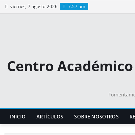
Saltar
viernes, 7 agosto 2026
7:57 am
al
contenido
Centro Académico 
Fomentamos 
INICIO
ARTÍCULOS
SOBRE NOSOTROS
RE