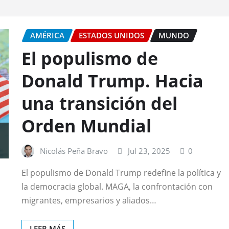
AMÉRICA
ESTADOS UNIDOS
MUNDO
El populismo de
Donald Trump. Hacia
una transición del
Orden Mundial
Nicolás Peña Bravo
Jul 23, 2025
0
El populismo de Donald Trump redefine la política y
la democracia global. MAGA, la confrontación con
migrantes, empresarios y aliados…
LEER MÁS